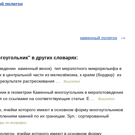
ый
полигон
каменный полигон
гоугольник" в других словарях:
ведении каменный венок) тип мерзлотного микрорельефа в
х в центральной части из мелкозёмома, к краям (бордюр) из
в результате растрескивания …
Википедия
ик в геометрии Каменный многоугольник в мерзлотоведении
ия со ссылками на соответствующие статьи. Е …
Википедия
, ячейки которого имеют в основном форму многоугольников
плениям камней по их границам. Syn.: сортированный
арь по географии
олигон, ячейки которого имеют в основном форму