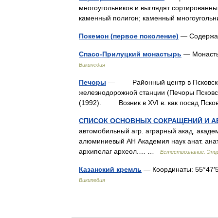
многоугольников и выглядят сортированны
каменный полигон; каменный многоугол
Покемон (первое поколение)
— Содержан
Спасо-Прилуцкий монастырь
— Монасты
Википедия
Печоры
— Районный центр в Псковской об
железнодорожной станции (Печоры Псковск
(1992). Возник в XVI в. как посад Пс
СПИСОК ОСНОВНЫХ СОКРАЩЕНИЙ И А
автомобильный агр. аграрный акад. акаде
алюминиевый АН Академия наук анат. анато
архипелаг археол.… …
Естествознание. Энци
Казанский кремль
— Координаты: 55°47′55″
Википедия