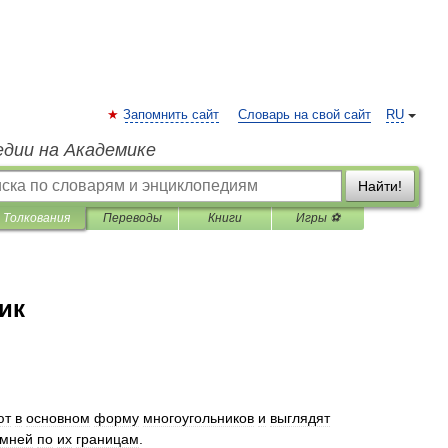
Запомнить сайт
Словарь на свой сайт
RU
едии на Академике
Найти!
Толкования
Переводы
Книги
Игры ⚽
ик
ют
в
основном
форму
многоугольников
и
выглядят
амней
по
их
границам
.