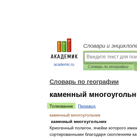
Словари и энциклоп
academic.ru
Словарь по географии
Словарь по географии
каменный многоугольн
Толкование
Перевод
каменный
многоугольник
каменный
многоугольник
Криогенный
полигон
,
ячейки
которого
име
сортированными
благодаря
скоплениям
к