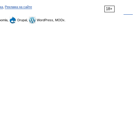
ка
,
Реклама на сайте
18+
omla,
Drupal,
WordPress, MODx.