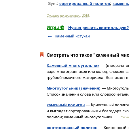
Syn
.
:
сортированный
полигон
;
каменн
Словарь
по
географии
.
2015
.
Игры ⚽
Нужно решить контрольную?
каменный истукан
Смотреть что такое "каменный мно
Каменный многоугольник
— (в мерзлото
виде многогранников или колец, сложенны
грубообломочного материала. Возникает 
Многоугольник (значения)
— Многоугольн
Список значений слова или словосочетан
каменный полигон
— Криогенный полигон
и выглядят сортированными благодаря ско
полигон; каменный многоугольник …
Слов
сортированный полигон
— Криогенный п