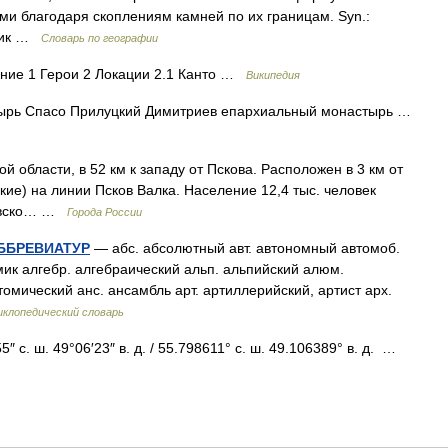
ми благодаря скоплениям камней по их границам. Syn.:
ьник …
Словарь по географии
ие 1 Герои 2 Локации 2.1 Канто …
Википедия
рь Спасо Прилуцкий Димитриев епархиальный монастырь …
ласти, в 52 км к западу от Пскова. Расположен в 3 км от
ие) на линии Псков Валка. Население 12,4 тыс. человек
ковско… …
Города России
ББРЕВИАТУР
— абс. абсолютный авт. автономный автомоб.
мик алгебр. алгебраический альп. альпийский алюм.
мический анс. ансамбль арт. артиллерийский, артист арх.
клопедический словарь
 с. ш. 49°06′23″ в. д. / 55.798611° с. ш. 49.106389° в. д. …